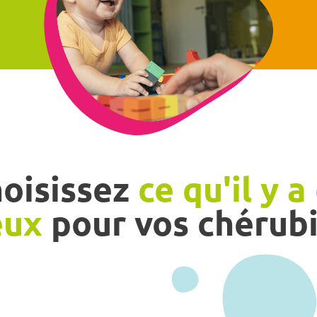
oisissez
ce qu'il y a
eux
pour vos chérubi