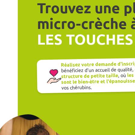
Trouvez une p
micro-crèche 
LES TOUCHES
Réalisez votre demande d'inscri
bénéficiez d'un accueil de qualité,
les
, où
structure de petite taille
sont le bien-être et l'épanouis
vos chérubins.