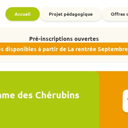
Accueil
Projet pédagogique
Offres 
Pré-inscriptions ouvertes
s disponibles à partir de La rentrée Septembr
hme des Chérubins