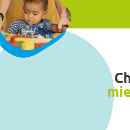
Ch
mi