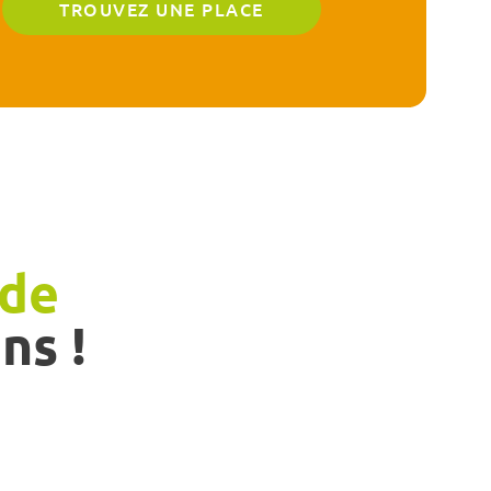
 de
ns !