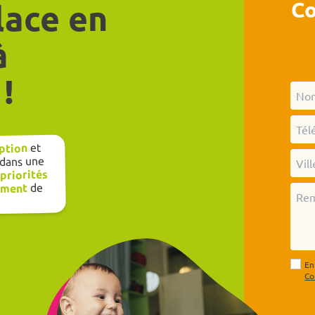
Co
lace en
à
!
et
ption
 dans une
 priorités
de
sement
En
Co